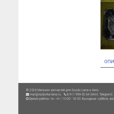
ОПИ
© 2026 Магазин запчастей для Suzuki Liana и Aerio
mail@razborka-liana.ru
8 911 999-32-64 (MAX, Telegram)
Время работы: пн - пт / 10:00 - 18:00. Выходные: суббота, во