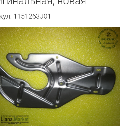
игинальная, новая
кул: 1151263J01