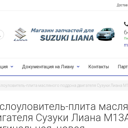
Достав
6
Пн
m
ция
Документация на Лиану
Контакты
Пар
лоуловитель-плита масляного поддона двигателя Сузуки Лиана M
cлоуловитель-плита масля
игателя Сузуки Лиана M13