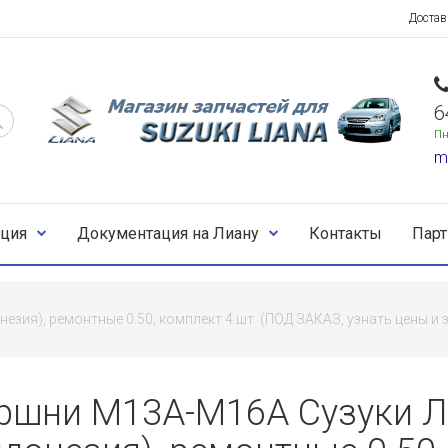
Достав
6
Пн
m
ция
Документация на Лиану
Контакты
Пар
езия), ремонтные 0.50, комплект 4 шт. (ПОД ЗАКАЗ, узнать цены и
ршни M13A-M16A Сузуки Ли