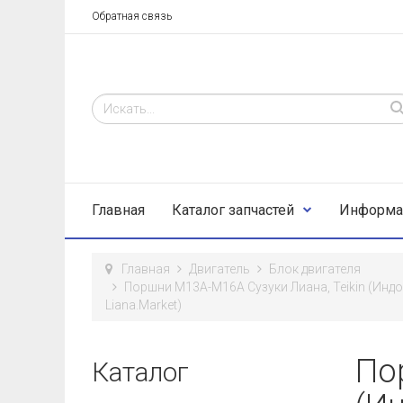
Обратная связь
Главная
Каталог запчастей
Информа
Главная
Двигатель
Блок двигателя
Поршни M13A-M16A Сузуки Лиана, Teikin (Индон
Liana.Market)
По
Каталог