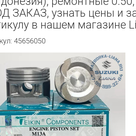
донезия), ремонтные 0.50,
ОД ЗАКАЗ, узнать цены и з
тикулу в нашем магазине Li
кул: 45656050