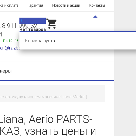
ка и оплата
Гарантия
Новости и акции
Контакты
0
8 911 999-32-
Нет товаров
4
Корзина пуста
 - Пт: 10 - 18,
Сб-Вс: выходные
ail@razborka-liana.ru
тнеры
по артикулу в нашем магазине Liana.Market)
iana, Aerio PARTS-
КАЗ, узнать цены и