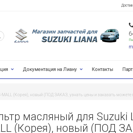
Достав
6
Пн
m
ция
Документация на Лиану
Контакты
Пар
S-MALL (Корея), новый (ПОД ЗАКАЗ, узнать цены и заказать можете 
ьтр масляный для Suzuki L
LL (Корея), новый (ПОД ЗА