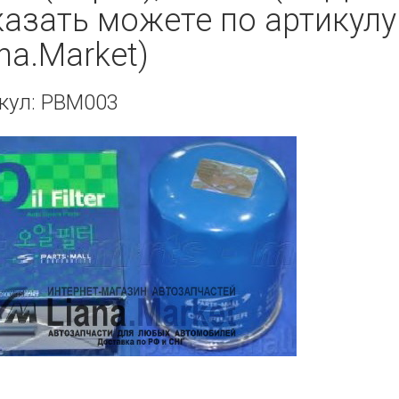
казать можете по артикул
na.Market)
кул: PBM003