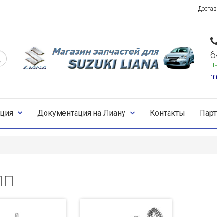
Достав
6
Пн
m
ция
Документация на Лиану
Контакты
Пар
ПП