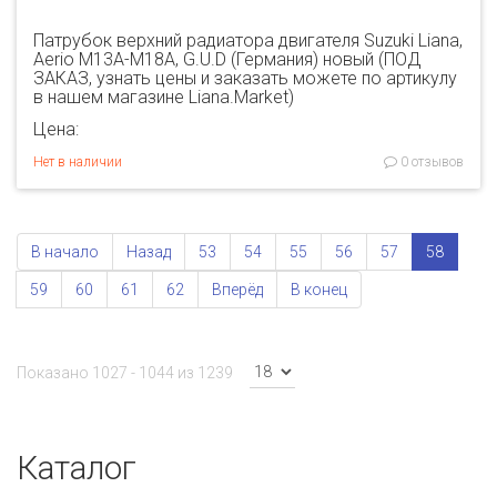
Патрубок верхний радиатора двигателя Suzuki Liana,
Aerio M13A-M18A, G.U.D (Германия) новый (ПОД
ЗАКАЗ, узнать цены и заказать можете по артикулу
в нашем магазине Liana.Market)
Цена:
Нет в наличии
0 отзывов
В начало
Назад
53
54
55
56
57
58
59
60
61
62
Вперёд
В конец
Показано 1027 - 1044 из 1239
Каталог