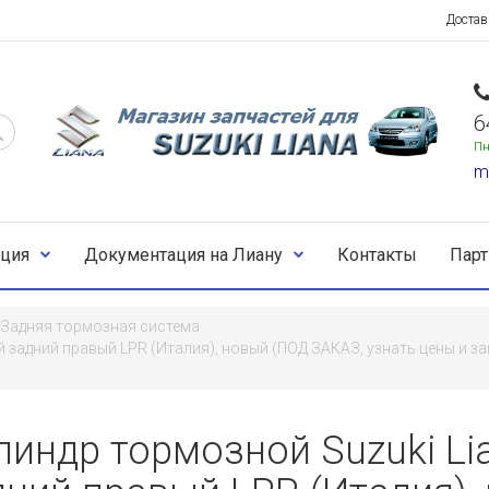
Достав
6
Пн
m
ция
Документация на Лиану
Контакты
Пар
Задняя тормозная система
ий задний правый LPR (Италия), новый (ПОД ЗАКАЗ, узнать цены и з
индр тормозной Suzuki Lia