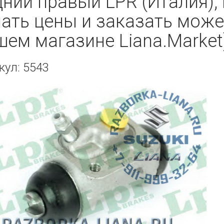
дний правый LPR (Италия),
нать цены и заказать може
шем магазине Liana.Market
кул: 5543