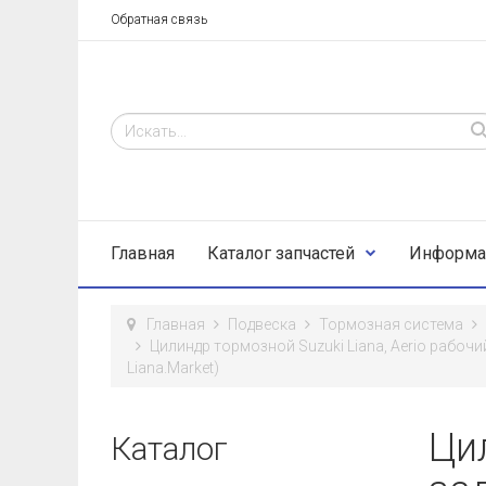
Обратная связь
Главная
Каталог запчастей
Информа
Главная
Подвеска
Тормозная система
Цилиндр тормозной Suzuki Liana, Aerio рабоч
Liana.Market)
Цил
Каталог