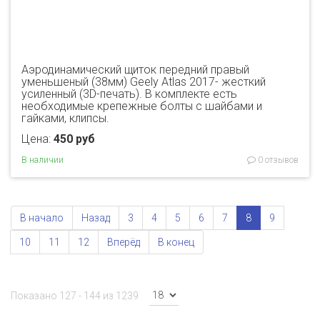
Аэродинамический щиток передний правый
уменьшеный (38мм) Geely Atlas 2017- жесткий
усиленный (3D-печать). В комплекте есть
необходимые крепежные болты с шайбами и
гайками, клипсы.
Цена:
450 руб
В наличии
0 отзывов
В начало
Назад
3
4
5
6
7
8
9
10
11
12
Вперёд
В конец
Показано 127 - 144 из 1239