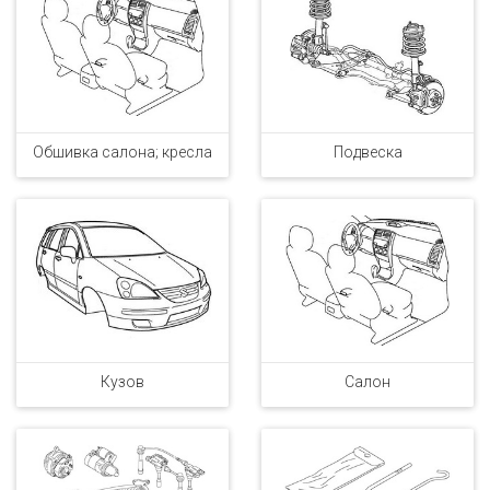
Обшивка салона; кресла
Подвеска
Кузов
Салон