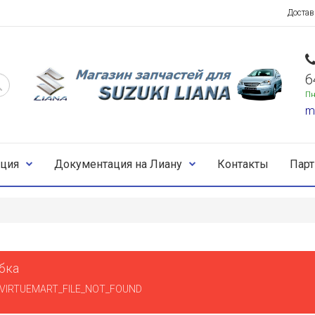
Достав
6
Пн
m
ция
Документация на Лиану
Контакты
Пар
бка
VIRTUEMART_FILE_NOT_FOUND