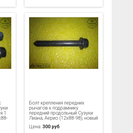
х
Болт крепления передних
зуки
рычагов к подрамнику
я 1
передний продольный Сузуки
х88-
Лиана, Аерио (12х88-98), новый
Цена:
300 руб