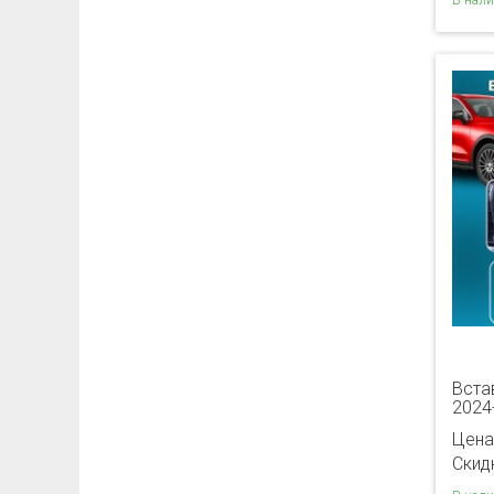
В нал
Встав
2024
Цена
Скидк