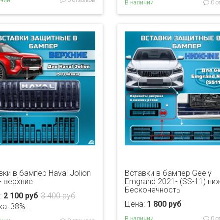
ичии
0 отзывов
В наличии
0 о
ки в бампер Haval Jolion
Вставки в бампер Geely
- верхние
Emgrand 2021- (SS-11) ни
Бесконечность
:
2 100 руб
3 400 руб
Цена:
1 800 руб
а: 38% .
В наличии
0 о