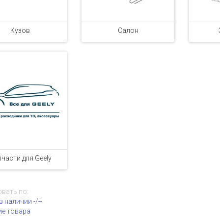
Кузов
Салон
части для Geely
вать по:
в наличии -/+
ие товара