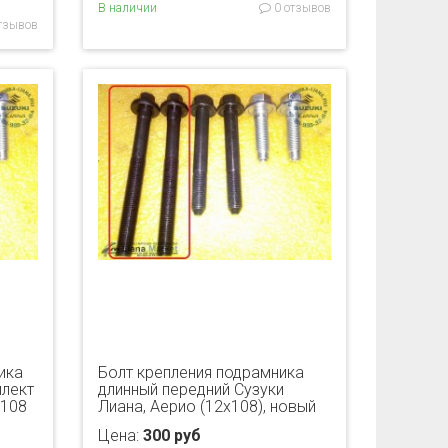
В наличии
0 отзывов
тзывов
ика
Болт крепления подрамника
плект
длинный передний Сузуки
х108
Лиана, Аерио (12х108), новый
Цена:
300 руб