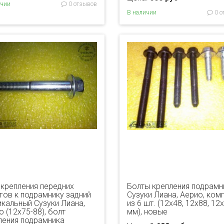
ичии
0 отзывов
В наличии
0 о
 крепления передних
Болты крепления подрамн
гов к подрамнику задний
Сузуки Лиана, Аерио, ком
икальный Сузуки Лиана,
из 6 шт. (12х48, 12х88, 12
 (12х75-88), болт
мм), новые
ления подрамника