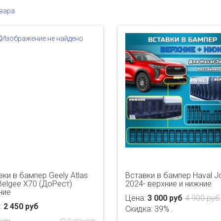
вара
вки в бампер Geely Atlas
Вставки в бампер Haval Jo
Belgee X70 (ДоРест)
2024- верхние и нижние
ние
Цена:
3 000 руб
4 900 руб
:
2 450 руб
Скидка: 39% .