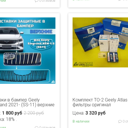
ичии
0 отзывов
вки в бампер Geely
Комплект ТО-2 Geely Atlas 
and 2021- (SS-11) верхние
фильтры оригинал
:
1 800 руб
2 200 руб
Цена:
3 320 руб
а: 18% .
В наличии
0 о
ичии
0 отзывов