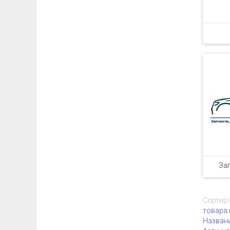
Зап
Сортиро
товара 
Назван