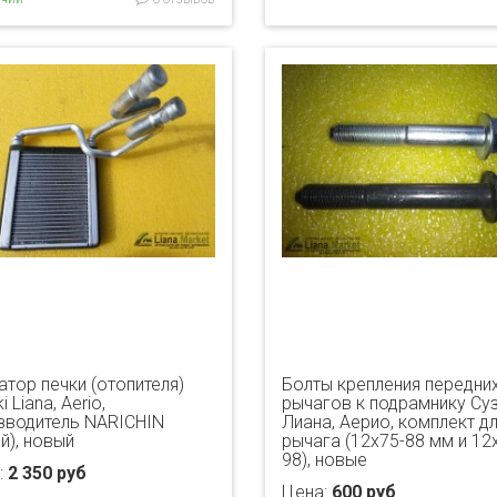
атор печки (отопителя)
Болты крепления передни
i Liana, Aerio,
рычагов к подрамнику Су
зводитель NARICHIN
Лиана, Аерио, комплект дл
й), новый
рычага (12х75-88 мм и 12
98), новые
:
2 350 руб
Цена:
600 руб