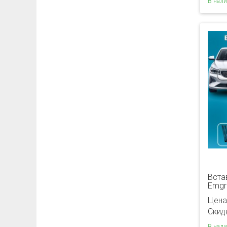
В нал
Вста
Emgr
Цена
Скидк
В нал