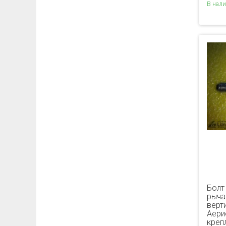
В нал
Болт
рыча
верт
Аерио
креп