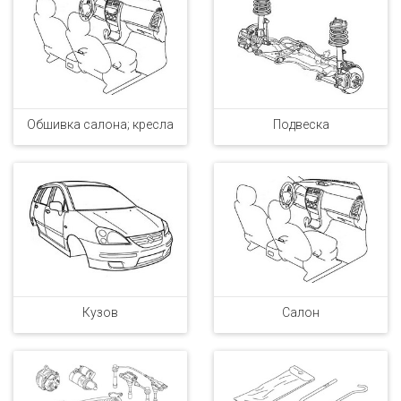
Обшивка салона; кресла
Подвеска
Кузов
Салон